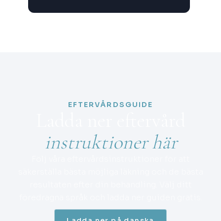
EFTERVÅRDSGUIDE
Ladda ner eftervård
instruktioner här
Följ våra eftervårdsinstruktioner för att
säkerställa bästa möjliga läkning och de bästa
resultaten efter din behandling. Välj ditt
föredragna språk och ladda ner guiden gratis.
Ladda ner på danska