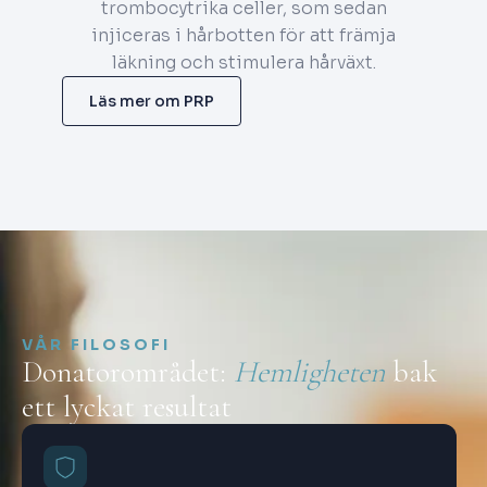
trombocytrika celler, som sedan
injiceras i hårbotten för att främja
läkning och stimulera hårväxt.
Läs mer om PRP
VÅR FILOSOFI
Donatorområdet:
Hemligheten
bak
ett lyckat resultat