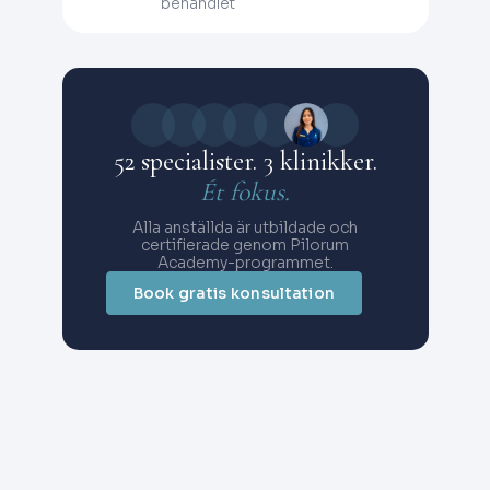
behandlet
52 specialister. 3 klinikker.
Ét fokus.
Alla anställda är utbildade och
certifierade genom Pilorum
Academy-programmet.
Book gratis konsultation