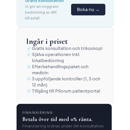
Gratis konsultation
Vi gör en noggrann
Boka nu →
bedömning av ditt
håravfall
Ingår i priset
Gratis konsultation och trikoskopi
✓
Själva operationen inkl.
✓
lokalbedövning
Efterbehandlingspaket och
✓
medicin
3 uppföljande kontroller (1, 3 och
✓
12 mån)
Tillgång till Pilorum patientportal
✓
FINANSIERING
Betala över tid med 0% ränta.
Finansiering ordnas under din konsultation.