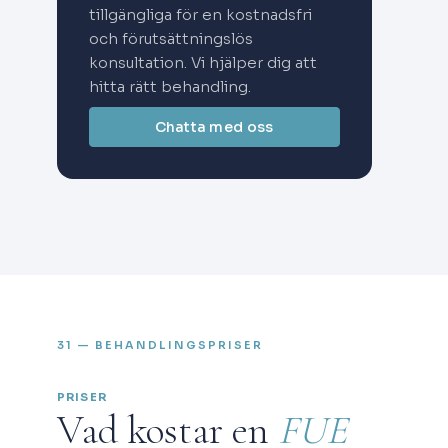
tillgängliga för en kostnadsfri
och förutsättningslös
konsultation. Vi hjälper dig att
hitta rätt behandling.
Chatta med oss
31 — BEHANDLINGSPRISER
PRISER
Vad kostar en
FUE