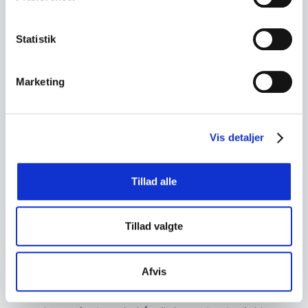
Statistik
Marketing
Vis detaljer
EN LÅNGVARIG LÖSNING PÅ HÅRAVFALL
Är
Tillad alle
hårtransplantation
Tillad valgte
permanent?
Afvis
När det gäller hårtransplantationer är
resultatet oftast permanent. De