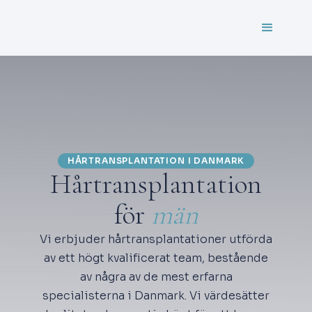
HÅRTRANSPLANTATION I DANMARK
Hårtransplantation
för
män
Vi erbjuder hårtransplantationer utförda
av ett högt kvalificerat team, bestående
av några av de mest erfarna
specialisterna i Danmark. Vi värdesätter