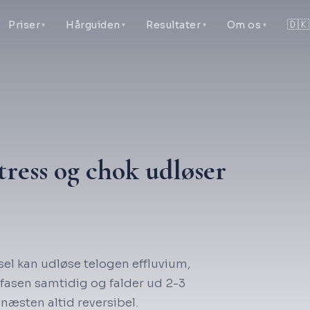
🇩🇰
Priser
Hårguiden
Resultater
Om os
tress og chok udløser
sel kan udløse telogen effluvium,
ilefasen samtidig og falder ud 2-3
næsten altid reversibel.