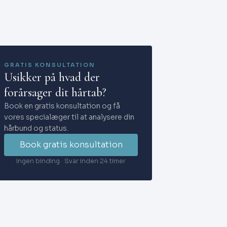
GRATIS KONSULTATION
Usikker på hvad der
forårsager dit hårtab?
Book en gratis konsultation og få
vores specialæger til at analysere din
hårbund og status.
Book gratis konsultation
Ingen binding · Svar inden 24 timer