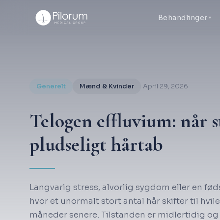
Behandlinger
Generelt
Mænd & Kvinder
April 29, 2026
Telogen effluvium: når s
pludseligt hårtab
Langvarig stress, alvorlig sygdom eller en fød
hvor et unormalt stort antal hår skifter til hv
måneder senere. Tilstanden er midlertidig og 